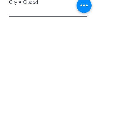
City • Ciudad
Position • Trabajo
Other Job
Otro trabajo
Your Signature
Clear
Add answer here
Are you over 18 years of age? Tienes
mas de 18 anos?
*
Yes
No