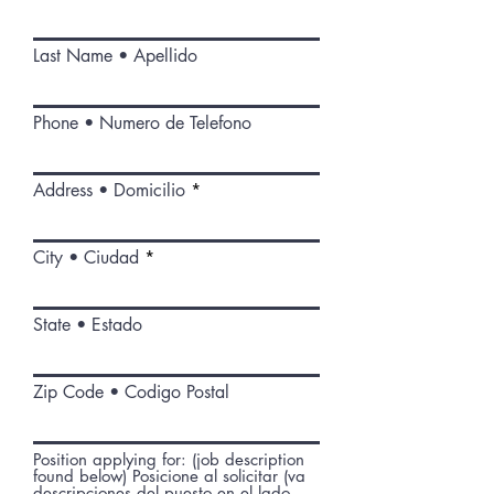
Last Name • Apellido
Phone • Numero de Telefono
Address • Domicilio
City • Ciudad
State • Estado
Zip Code • Codigo Postal
Position applying for: (job description
found below) Posicione al solicitar (va
descripciones del puesto en el lado